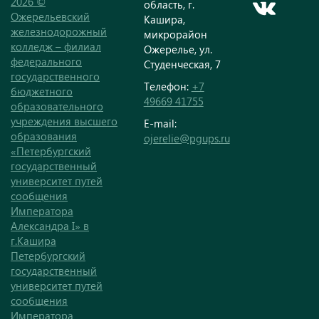
2026 ©
область, г.
Ожерельевский
Кашира,
железнодорожный
микрорайон
колледж – филиал
Ожерелье, ул.
федерального
Студенческая, 7
государственного
Телефон:
+7
бюджетного
49669 41755
образовательного
учреждения высшего
E-mail:
образования
ojerelie@pgups.ru
«Петербургский
государственный
университет путей
сообщения
Императора
Александра I» в
г.Кашира
Петербургский
государственный
университет путей
сообщения
Императора