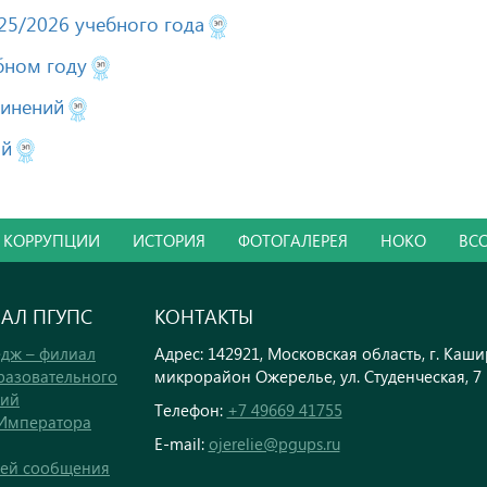
025/2026 учебного года
бном году
динений
ий
 КОРРУПЦИИ
ИСТОРИЯ
ФОТОГАЛЕРЕЯ
НОКО
ВС
ИАЛ ПГУПС
КОНТАКТЫ
дж – филиал
Адрес: 142921, Московская область, г. Каши
разовательного
микрорайон Ожерелье, ул. Студенческая, 7
кий
Телефон:
+7 49669 41755
 Императора
E-mail:
ojerelie@pgups.ru
тей сообщения