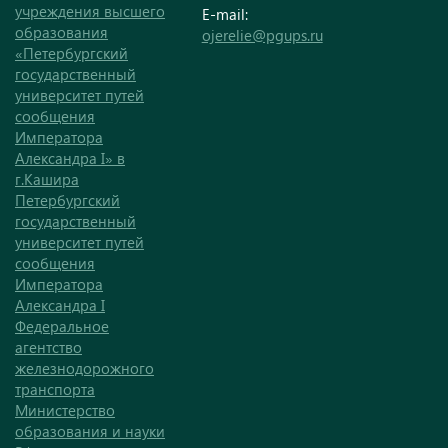
учреждения высшего
E-mail:
образования
ojerelie@pgups.ru
«Петербургский
государственный
университет путей
сообщения
Императора
Александра I» в
г.Кашира
Петербургский
государственный
университет путей
сообщения
Императора
Александра I
Федеральное
агентство
железнодорожного
транспорта
Министерство
образования и науки