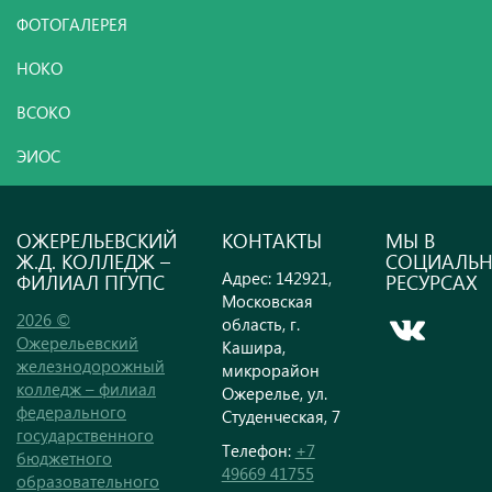
ФОТОГАЛЕРЕЯ
НОКО
ВСОКО
ЭИОС
ОЖЕРЕЛЬЕВСКИЙ
КОНТАКТЫ
МЫ В
Ж.Д. КОЛЛЕДЖ –
СОЦИАЛЬ
Адрес: 142921,
ФИЛИАЛ ПГУПС
РЕСУРСАХ
Московская
2026 ©
область, г.
Ожерельевский
Кашира,
железнодорожный
микрорайон
колледж – филиал
Ожерелье, ул.
федерального
Студенческая, 7
государственного
Телефон:
+7
бюджетного
49669 41755
образовательного