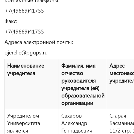
+7(49669)41755
Факс:
+7(49669)41755
Адреса электронной почты:
ojerelie@pgups.ru
Наименование
Фамилия, имя,
Адрес
учредителя
отчество
местонах
руководителя
учредител
учредителя (ей)
образовательной
организации
Учредителем
Сахаров
Старая
Университета
Александр
Басманная 
является
Геннадьевич
11/2 стр. 