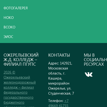
ФОТОГАЛЕРЕЯ
НОКО
ВСОКО
ЭИОС
ОЖЕРЕЛЬЕВСКИЙ
КОНТАКТЫ
МЫ В
Ж.Д. КОЛЛЕДЖ –
СОЦИАЛЬ
Адрес: 142921,
ФИЛИАЛ ПГУПС
РЕСУРСАХ
Московская
2026 ©
область, г.
Ожерельевский
Кашира,
железнодорожный
микрорайон
колледж – филиал
Ожерелье, ул.
федерального
Студенческая, 7
государственного
Телефон:
+7
бюджетного
49669 41755