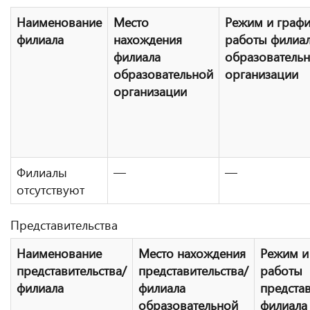
Наименование
Место
Режим и граф
филиала
нахождения
работы филиа
филиала
образователь
образовательной
организации
организации
Филиалы
—
—
отсутствуют
Представительства
Наименование
Место нахождения
Режим и
представительства/
представительства/
работы
филиала
филиала
представ
образовательной
филиала