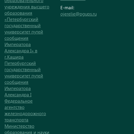
образовательного
учреждения высшего
E-mail:
образования
ojerelie@pgups.ru
«Петербургский
государственный
университет путей
сообщения
Императора
Александра I» в
г.Кашира
Петербургский
государственный
университет путей
сообщения
Императора
Александра I
Федеральное
агентство
железнодорожного
транспорта
Министерство
образования и науки