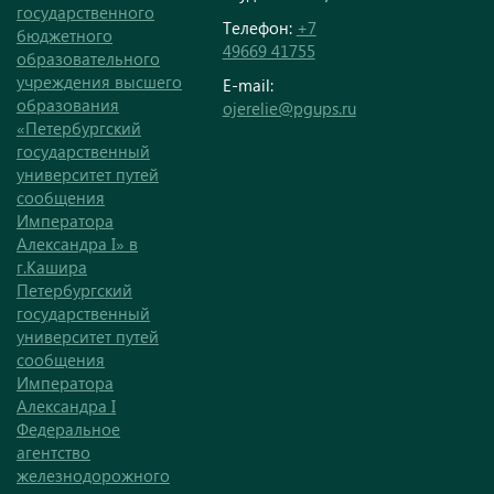
государственного
Телефон:
+7
бюджетного
49669 41755
образовательного
учреждения высшего
E-mail:
образования
ojerelie@pgups.ru
«Петербургский
государственный
университет путей
сообщения
Императора
Александра I» в
г.Кашира
Петербургский
государственный
университет путей
сообщения
Императора
Александра I
Федеральное
агентство
железнодорожного