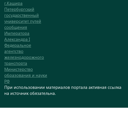
г.Кашира
Петербургский
государственный
университет путей
сообщения
Императора
Александра I
Федеральное
агентство
железнодорожного
транспорта
Министерство
образования и науки
РФ
При использовании материалов портала активная ссылка
на источник обязательна.