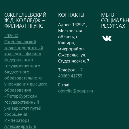
ОЖЕРЕЛЬЕВСКИЙ
КОНТАКТЫ
МЫ В
Ж.Д. КОЛЛЕДЖ –
СОЦИАЛЬ
Адрес: 142921,
ФИЛИАЛ ПГУПС
РЕСУРСАХ
Московская
2026 ©
область, г.
Ожерельевский
Кашира,
железнодорожный
микрорайон
колледж – филиал
Ожерелье, ул.
федерального
Студенческая, 7
государственного
Телефон:
+7
бюджетного
49669 41755
образовательного
учреждения высшего
E-mail:
образования
ojerelie@pgups.ru
«Петербургский
государственный
университет путей
сообщения
Императора
Александра I» в