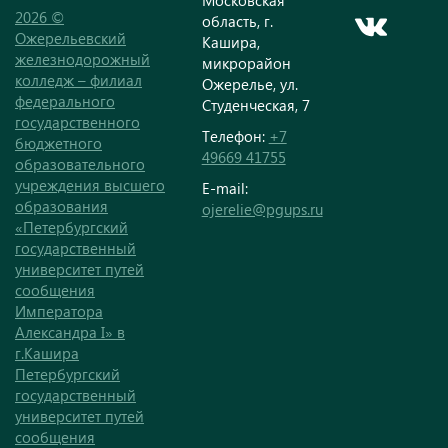
Московская
2026 ©
область, г.
Ожерельевский
Кашира,
железнодорожный
микрорайон
колледж – филиал
Ожерелье, ул.
федерального
Студенческая, 7
государственного
Телефон:
+7
бюджетного
49669 41755
образовательного
учреждения высшего
E-mail:
образования
ojerelie@pgups.ru
«Петербургский
государственный
университет путей
сообщения
Императора
Александра I» в
г.Кашира
Петербургский
государственный
университет путей
сообщения