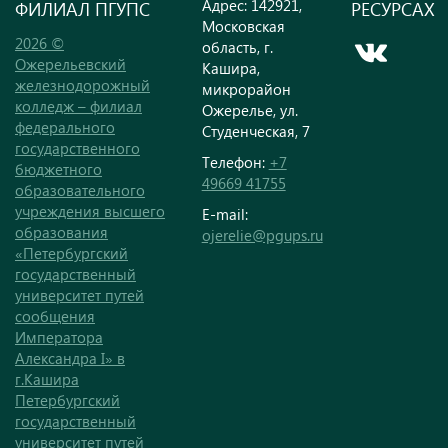
Адрес: 142921,
ФИЛИАЛ ПГУПС
РЕСУРСАХ
Московская
2026 ©
область, г.
Ожерельевский
Кашира,
железнодорожный
микрорайон
колледж – филиал
Ожерелье, ул.
федерального
Студенческая, 7
государственного
Телефон:
+7
бюджетного
49669 41755
образовательного
учреждения высшего
E-mail:
образования
ojerelie@pgups.ru
«Петербургский
государственный
университет путей
сообщения
Императора
Александра I» в
г.Кашира
Петербургский
государственный
университет путей