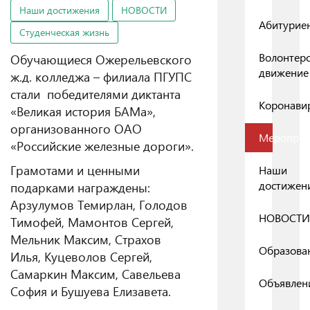
Наши достижения
НОВОСТИ
Абитурие
Студенческая жизнь
Волонтер
Обучающиеся Ожерельевского
движение
ж.д. колледжа – филиала ПГУПС
стали победителями диктанта
Коронави
«Великая история БАМа»,
организованного ОАО
Мероприя
«Российские железные дороги».
Грамотами и ценными
Наши
достижен
подарками награждены:
Арзулумов Темирлан, Голодов
НОВОСТИ
Тимофей, Мамонтов Сергей,
Мельник Максим, Страхов
Образова
Илья, Куцеволов Сергей,
Самаркин Максим, Савельева
Объявлен
София и Бушуева Елизавета.