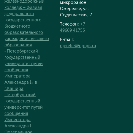
железнодорожный
микрорайон
колледж – филиал
Ожерелье, ул.
федерального
Студенческая, 7
государственного
Телефон:
+7
бюджетного
49669 41755
образовательного
учреждения высшего
E-mail:
образования
ojerelie@pgups.ru
«Петербургский
государственный
университет путей
сообщения
Императора
Александра I» в
г.Кашира
Петербургский
государственный
университет путей
сообщения
Императора
Александра I
Федеральное