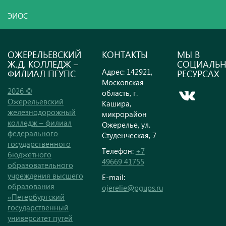
ЭИОС
ОЖЕРЕЛЬЕВСКИЙ
КОНТАКТЫ
МЫ В
Ж.Д. КОЛЛЕДЖ –
СОЦИАЛЬ
Адрес: 142921,
ФИЛИАЛ ПГУПС
РЕСУРСАХ
Московская
2026 ©
область, г.
Ожерельевский
Кашира,
железнодорожный
микрорайон
колледж – филиал
Ожерелье, ул.
федерального
Студенческая, 7
государственного
Телефон:
+7
бюджетного
49669 41755
образовательного
учреждения высшего
E-mail:
образования
ojerelie@pgups.ru
«Петербургский
государственный
университет путей