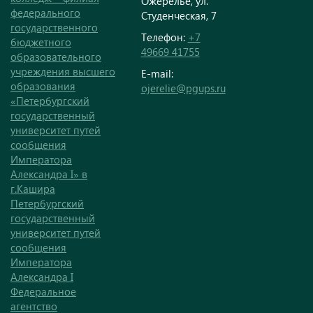
Ожерелье, ул.
федерального
Студенческая, 7
государственного
Телефон:
+7
бюджетного
49669 41755
образовательного
учреждения высшего
E-mail:
образования
ojerelie@pgups.ru
«Петербургский
государственный
университет путей
сообщения
Императора
Александра I» в
г.Кашира
Петербургский
государственный
университет путей
сообщения
Императора
Александра I
Федеральное
агентство