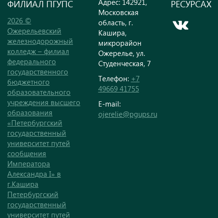
Адрес: 142921,
ФИЛИАЛ ПГУПС
РЕСУРСАХ
Московская
2026 ©
область, г.
Ожерельевский
Кашира,
железнодорожный
микрорайон
колледж – филиал
Ожерелье, ул.
федерального
Студенческая, 7
государственного
Телефон:
+7
бюджетного
49669 41755
образовательного
учреждения высшего
E-mail:
образования
ojerelie@pgups.ru
«Петербургский
государственный
университет путей
сообщения
Императора
Александра I» в
г.Кашира
Петербургский
государственный
университет путей