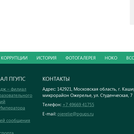
 КОРРУПЦИИ
ИСТОРИЯ
ФОТОГАЛЕРЕЯ
НОКО
ВС
ИАЛ ПГУПС
КОНТАКТЫ
дж – филиал
Адрес: 142921, Московская область, г. Каши
разовательного
микрорайон Ожерелье, ул. Студенческая, 7
кий
Телефон:
+7 49669 41755
 Императора
E-mail:
ojerelie@pgups.ru
тей сообщения
спорта