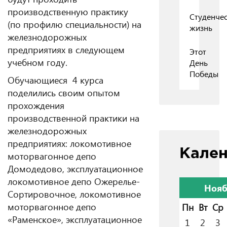
производственную практику
Студенчес
(по профилю специальности) на
жизнь
железнодорожных
предприятиях в следующем
Этот
учебном году.
День
Победы
Обучающиеся 4 курса
поделились своим опытом
прохождения
производственной практики на
железнодорожных
предприятиях: локомотивное
Кале
моторвагонное депо
Домодедово, эксплуатационное
локомотивное депо Ожерелье-
Нояб
Сортировочное, локомотивное
моторвагонное депо
Пн
Вт
Ср
«Раменское», эксплуатационное
1
2
3