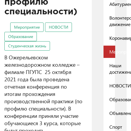
профилю
Абитурие
специальности)
Волонтер
движение
Мероприятие
НОВОСТИ
Образование
Коронави
Студенческая жизнь
Мероприя
В Ожерельевском
железнодорожном колледже –
Наши
филиале ПГУПС 25 октября
достижен
2021 года была проведена
НОВОСТИ
отчетная конференция по
итогам прохождения
Образова
производственной практики (по
профилю специальности). В
Объявлен
конференции приняли участие
обучающиеся 3 курса, которые
Спорт
будут проходить