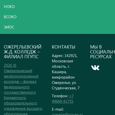
НОКО
ВСОКО
ЭИОС
ОЖЕРЕЛЬЕВСКИЙ
КОНТАКТЫ
МЫ В
Ж.Д. КОЛЛЕДЖ –
СОЦИАЛЬ
Адрес: 142921,
ФИЛИАЛ ПГУПС
РЕСУРСАХ
Московская
2026 ©
область, г.
Ожерельевский
Кашира,
железнодорожный
микрорайон
колледж – филиал
Ожерелье, ул.
федерального
Студенческая, 7
государственного
Телефон:
+7
бюджетного
49669 41755
образовательного
учреждения высшего
E-mail:
образования
ojerelie@pgups.ru