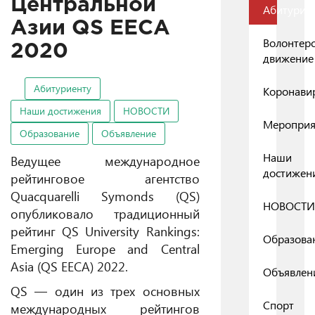
Центральной
Абитурие
Азии QS EECA
Волонтер
2020
движение
Абитуриенту
Коронави
Наши достижения
НОВОСТИ
Мероприя
Образование
Объявление
Наши
Ведущее международное
достижен
рейтинговое агентство
Quacquarelli Symonds (QS)
НОВОСТИ
опубликовало традиционный
рейтинг QS University Rankings:
Образова
Emerging Europe and Central
Asia (QS EECA) 2022.
Объявлен
QS — один из трех основных
Спорт
международных рейтингов