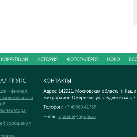
 КОРРУПЦИИ
ИСТОРИЯ
ФОТОГАЛЕРЕЯ
НОКО
ВС
ИАЛ ПГУПС
КОНТАКТЫ
дж – филиал
Адрес: 142921, Московская область, г. Каши
разовательного
микрорайон Ожерелье, ул. Студенческая, 7
кий
Телефон:
+7 49669 41755
 Императора
E-mail:
ojerelie@pgups.ru
тей сообщения
спорта