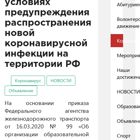
условиях
Абитурие
предупреждения
Волонтер
распространения
движение
новой
Коронави
коронавирусной
инфекции на
Мероприя
территории РФ
Наши
достижен
Коронавирус
НОВОСТИ
Объявление
НОВОСТИ
На основании приказа
Образова
Федерального агентства
железнодорожного транспорта
Объявлен
от 16.03.2020 № 99 «Об
организации образовательной
Спорт