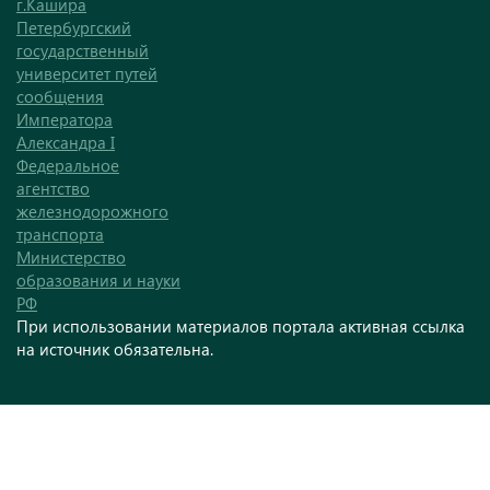
г.Кашира
Петербургский
государственный
университет путей
сообщения
Императора
Александра I
Федеральное
агентство
железнодорожного
транспорта
Министерство
образования и науки
РФ
При использовании материалов портала активная ссылка
на источник обязательна.