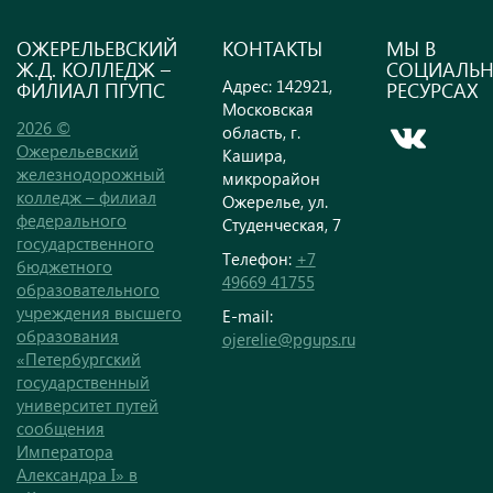
ОЖЕРЕЛЬЕВСКИЙ
КОНТАКТЫ
МЫ В
Ж.Д. КОЛЛЕДЖ –
СОЦИАЛЬ
Адрес: 142921,
ФИЛИАЛ ПГУПС
РЕСУРСАХ
Московская
2026 ©
область, г.
Ожерельевский
Кашира,
железнодорожный
микрорайон
колледж – филиал
Ожерелье, ул.
федерального
Студенческая, 7
государственного
Телефон:
+7
бюджетного
49669 41755
образовательного
учреждения высшего
E-mail:
образования
ojerelie@pgups.ru
«Петербургский
государственный
университет путей
сообщения
Императора
Александра I» в