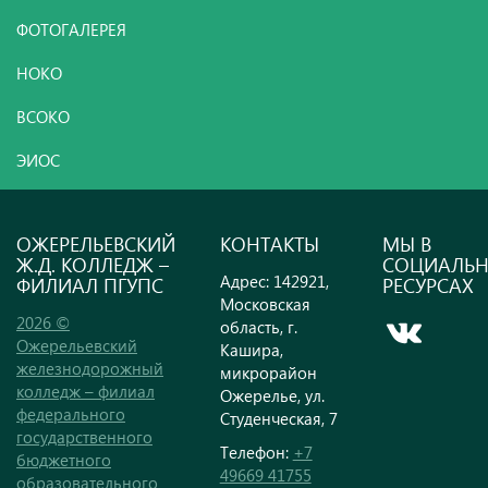
ФОТОГАЛЕРЕЯ
НОКО
ВСОКО
ЭИОС
ОЖЕРЕЛЬЕВСКИЙ
КОНТАКТЫ
МЫ В
Ж.Д. КОЛЛЕДЖ –
СОЦИАЛЬ
Адрес: 142921,
ФИЛИАЛ ПГУПС
РЕСУРСАХ
Московская
2026 ©
область, г.
Ожерельевский
Кашира,
железнодорожный
микрорайон
колледж – филиал
Ожерелье, ул.
федерального
Студенческая, 7
государственного
Телефон:
+7
бюджетного
49669 41755
образовательного