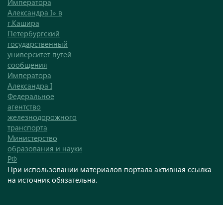
Императора
Александра I» в
г.Кашира
Петербургский
государственный
университет путей
сообщения
Императора
Александра I
Федеральное
агентство
железнодорожного
транспорта
Министерство
образования и науки
РФ
При использовании материалов портала активная ссылка
на источник обязательна.