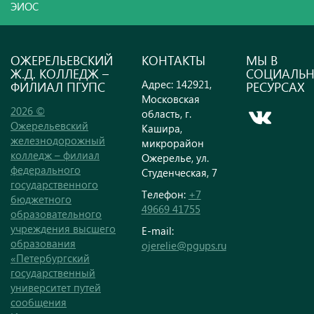
ЭИОС
ОЖЕРЕЛЬЕВСКИЙ
КОНТАКТЫ
МЫ В
Ж.Д. КОЛЛЕДЖ –
СОЦИАЛЬ
Адрес: 142921,
ФИЛИАЛ ПГУПС
РЕСУРСАХ
Московская
2026 ©
область, г.
Ожерельевский
Кашира,
железнодорожный
микрорайон
колледж – филиал
Ожерелье, ул.
федерального
Студенческая, 7
государственного
Телефон:
+7
бюджетного
49669 41755
образовательного
учреждения высшего
E-mail:
образования
ojerelie@pgups.ru
«Петербургский
государственный
университет путей
сообщения