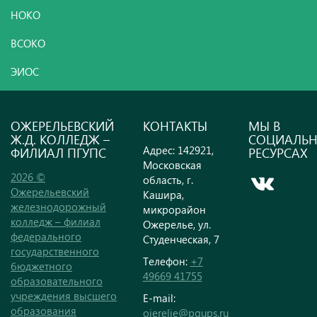
НОКО
ВСОКО
ЭИОС
ОЖЕРЕЛЬЕВСКИЙ
КОНТАКТЫ
МЫ В
Ж.Д. КОЛЛЕДЖ –
СОЦИАЛЬ
Адрес: 142921,
ФИЛИАЛ ПГУПС
РЕСУРСАХ
Московская
2026 ©
область, г.
Ожерельевский
Кашира,
железнодорожный
микрорайон
колледж – филиал
Ожерелье, ул.
федерального
Студенческая, 7
государственного
Телефон:
+7
бюджетного
49669 41755
образовательного
учреждения высшего
E-mail:
образования
ojerelie@pgups.ru