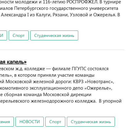
ности молодежи и 116-летию РОСПРОФЖЕЛ. В турнире
иалов Петербургского государственного университета
лександра I из Калуги, Рязани, Узловой и Ожерелья. В
ТИ
Спорт
Студенческая жизнь
ая капель»
евском ж.д. колледже — филиале ПГУПС состоялся
пель», в котором приняли участие команды
й Московской железной дороги: КВРЗ «Новотранс»,
окомотивного эксплуатационного депо «Ожерелье»,
кже сборная команда Московской дирекции
жерельевского железнодорожного колледжа. В упорной
жения
НОВОСТИ
Спорт
Студенческая жизнь