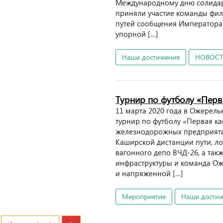
Международному дню солидар
приняли участие команды фил
путей сообщения Императора А
упорной […]
Наши достижения
НОВОС
Турнир по футболу «Перв
11 марта 2020 года в Ожерель
турнир по футболу «Первая ка
железнодорожных предприяти
Каширской дистанции пути, л
вагонного депо ВЧД-26, а та
инфраструктуры и команда О
и напряженной […]
Мероприятие
Наши дости