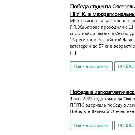
Победа студента Ожерел
ПГУПС в межрегиональны
Межрегиональные соревновани
Р.Я. Жабарова проходили с 11 
спортивной школы «Металлург
16 регионов Российской Феде
категории до 57 кг в возраст
[…]
Наши достижения
НОВОС
Победа в легкоатлетическ
4 мая 2023 года команда Оже
ПГУПС одержала победу в лег
Победы в Великой Отечествен
Наши достижения
НОВОС