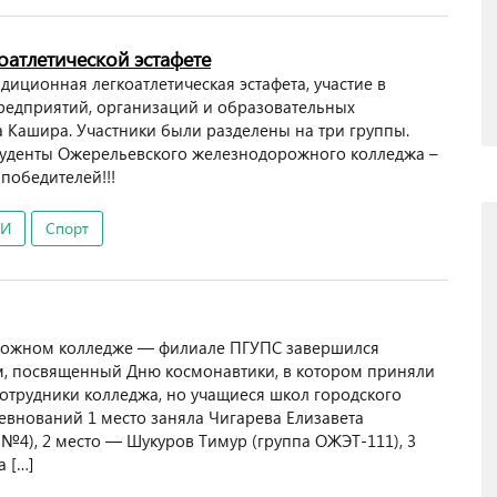
оатлетической эстафете
диционная легкоатлетическая эстафета, участие в
редприятий, организаций и образовательных
 Кашира. Участники были разделены на три группы.
студенты Ожерельевского железнодорожного колледжа –
победителей!!!
ТИ
Спорт
рожном колледже — филиале ПГУПС завершился
, посвященный Дню космонавтики, в котором приняли
 сотрудники колледжа, но учащиеся школ городского
евнований 1 место заняла Чигарева Елизавета
№4), 2 место — Шукуров Тимур (группа ОЖЭТ-111), 3
 […]