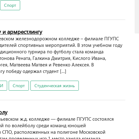
Спорт
 и армрестлингу
ьевском железнодорожном колледже – филиале ПГУПС
дителей спортивных мероприятий. В этом учебном году
диционного турнира по футболу стала команда
нтонова Рената, Галкина Дмитрия, Кислого Ивана,
гея, Матвеева Матвея и Ревенко Алексея. В
у победу одержал студент […]
ТИ
Спорт
Студенческая жизнь
олу
льевском ж.д. колледже — филиале ПГУПС состоялся
ий по волейболу среди команд юношей
я СПО, расположенных на полигоне Московской
там проведенных игр 1 место заняла команда