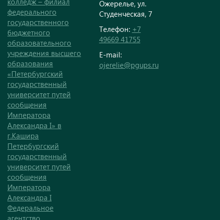
колледж – филиал
Ожерелье, ул.
федерального
Студенческая, 7
государственного
Телефон:
+7
бюджетного
49669 41755
образовательного
учреждения высшего
E-mail:
образования
ojerelie@pgups.ru
«Петербургский
государственный
университет путей
сообщения
Императора
Александра I» в
г.Кашира
Петербургский
государственный
университет путей
сообщения
Императора
Александра I
Федеральное
агентство