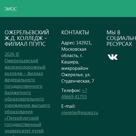
ЭИОС
ОЖЕРЕЛЬЕВСКИЙ
КОНТАКТЫ
МЫ В
Ж.Д. КОЛЛЕДЖ –
СОЦИАЛЬ
Адрес: 142921,
ФИЛИАЛ ПГУПС
РЕСУРСАХ
Московская
2026 ©
область, г.
Ожерельевский
Кашира,
железнодорожный
микрорайон
колледж – филиал
Ожерелье, ул.
федерального
Студенческая, 7
государственного
Телефон:
+7
бюджетного
49669 41755
образовательного
учреждения высшего
E-mail:
образования
ojerelie@pgups.ru
«Петербургский
государственный
университет путей