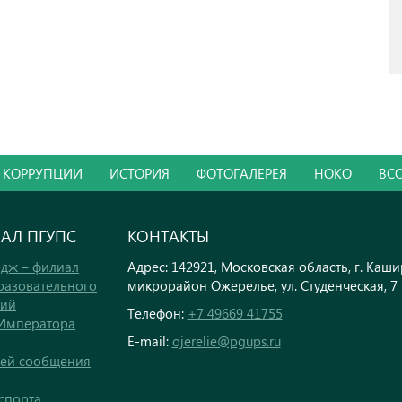
 КОРРУПЦИИ
ИСТОРИЯ
ФОТОГАЛЕРЕЯ
НОКО
ВС
ИАЛ ПГУПС
КОНТАКТЫ
дж – филиал
Адрес: 142921, Московская область, г. Каши
разовательного
микрорайон Ожерелье, ул. Студенческая, 7
кий
Телефон:
+7 49669 41755
 Императора
E-mail:
ojerelie@pgups.ru
тей сообщения
спорта