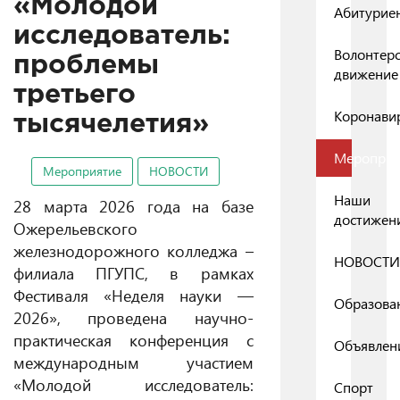
«Молодой
Абитурие
исследователь:
Волонтер
проблемы
движение
третьего
Коронави
тысячелетия»
Мероприя
Мероприятие
НОВОСТИ
Наши
28 марта 2026 года на базе
достижен
Ожерельевского
железнодорожного колледжа –
НОВОСТИ
филиала ПГУПС, в рамках
Фестиваля «Неделя науки —
Образова
2026», проведена научно-
практическая конференция с
Объявлен
международным участием
«Молодой исследователь:
Спорт