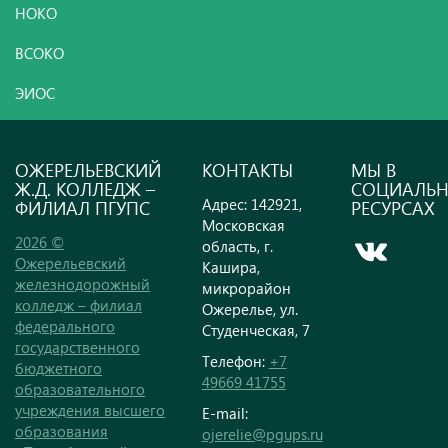
НОКО
ВСОКО
ЭИОС
ОЖЕРЕЛЬЕВСКИЙ
КОНТАКТЫ
МЫ В
Ж.Д. КОЛЛЕДЖ –
СОЦИАЛЬ
Адрес: 142921,
ФИЛИАЛ ПГУПС
РЕСУРСАХ
Московская
2026 ©
область, г.
Ожерельевский
Кашира,
железнодорожный
микрорайон
колледж – филиал
Ожерелье, ул.
федерального
Студенческая, 7
государственного
Телефон:
+7
бюджетного
49669 41755
образовательного
учреждения высшего
E-mail:
образования
ojerelie@pgups.ru