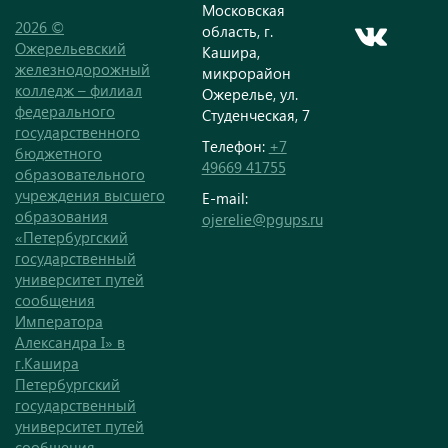
Московская
2026 ©
область, г.
Ожерельевский
Кашира,
железнодорожный
микрорайон
колледж – филиал
Ожерелье, ул.
федерального
Студенческая, 7
государственного
Телефон:
+7
бюджетного
49669 41755
образовательного
учреждения высшего
E-mail:
образования
ojerelie@pgups.ru
«Петербургский
государственный
университет путей
сообщения
Императора
Александра I» в
г.Кашира
Петербургский
государственный
университет путей
сообщения