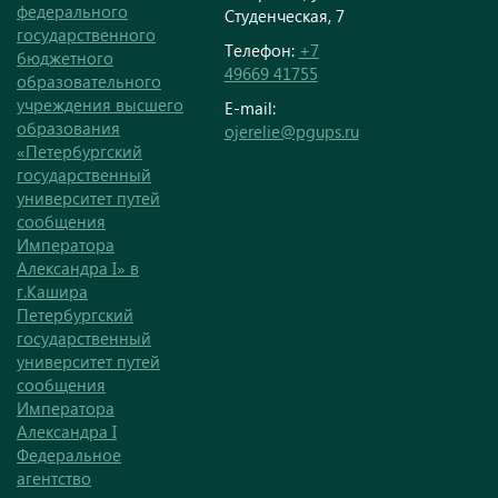
федерального
Студенческая, 7
государственного
Телефон:
+7
бюджетного
49669 41755
образовательного
учреждения высшего
E-mail:
образования
ojerelie@pgups.ru
«Петербургский
государственный
университет путей
сообщения
Императора
Александра I» в
г.Кашира
Петербургский
государственный
университет путей
сообщения
Императора
Александра I
Федеральное
агентство