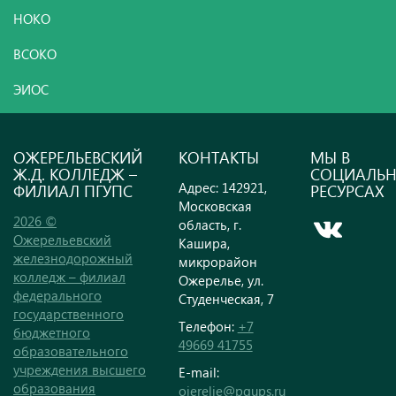
НОКО
ВСОКО
ЭИОС
ОЖЕРЕЛЬЕВСКИЙ
КОНТАКТЫ
МЫ В
Ж.Д. КОЛЛЕДЖ –
СОЦИАЛЬ
Адрес: 142921,
ФИЛИАЛ ПГУПС
РЕСУРСАХ
Московская
2026 ©
область, г.
Ожерельевский
Кашира,
железнодорожный
микрорайон
колледж – филиал
Ожерелье, ул.
федерального
Студенческая, 7
государственного
Телефон:
+7
бюджетного
49669 41755
образовательного
учреждения высшего
E-mail:
образования
ojerelie@pgups.ru